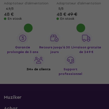
Adaptateur d'alimentation
Adaptateur d'alimentation
4,9
/5
5
/5
48 €
48 €
49 €
En stock
En stock
Garantie
Retours jusqu’à 30
Livraison gratuite
prolongée de 3 ans
jours
de 249 €
3M+ de clients
Support
professionnel
Muziker
Achat