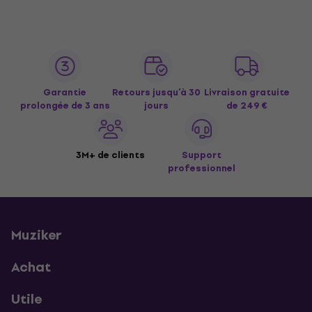
Garantie
Retours jusqu’à 30
Livraison gratuite
prolongée de 3 ans
jours
de 249 €
3M+ de clients
Support
professionnel
Muziker
Achat
Utile