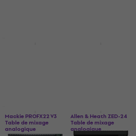
HAPPY HOUR
HAPPY HOUR
Tascam Model 24
Mackie PROFX30 V3
Table de mixage
Table de mixage
analogique
analogique
Table de mixage analogique
Table de mixage analogique
4,9
/5
4,8
/5
1 129 €
1 169 €
883 €
904 €
En stock
En stock
Comme neuf
Comme neuf
Mackie PROFX22 V3
Allen & Heath ZED-24
Table de mixage
Table de mixage
analogique
analogique