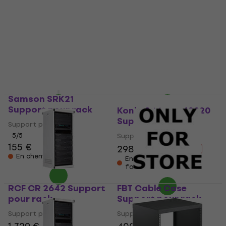
Samson SRK8
Yamaha RK-MGX12
Support pour rack
Support pour rack
(Comme neuf)
(Comme neuf)
Support pour rack
Support pour rack
113 €
115,83 €
47,90 €
En stock
En stock
Samson SRK21
Support pour rack
Konig & Meyer 42020
Support pour rack
Support pour rack
5
/5
Support pour rack
155 €
298 €
313 €
- 5 %
En chemin
En stock chez le
fournisseur
RCF CR 2642 Support
FBT Cable Case
pour rack
Support pour rack
Support pour rack
Support pour rack