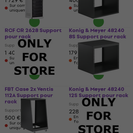
1 729 €
400 €
Sur commande
Sur commande
uniquement
uniquement
RCF CR 2628 Support
Konig & Meyer 48240
pour rack
8S Support pour rack
Support pour rack
Support pour rack
1 409 €
179 €
Sur commande
En stock chez le
uniquement
fournisseur
FBT Case 2x Ventis
Konig & Meyer 48240
112A Support pour
12S Support pour rack
rack
Support pour rack
Support pour rack
228 €
500 €
En stock chez le
fournisseur
Sur commande
uniquement