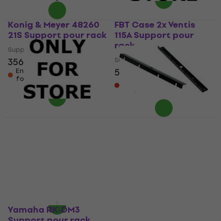
Konig & Meyer 48260
FBT Case 2x Ventis
21S Support pour rack
115A Support pour
rack
Support pour rack
Support pour rack
356 €
500 €
En stock chez le
fournisseur
Sur commande
uniquement
FBT Case 2x Ventis
Yamaha RK5014
110A Support pour
Support pour rack
rack
Support pour rack
Support pour rack
122 €
500 €
En stock chez le
fournisseur
Sur commande
uniquement
Yamaha RK-DM3
Support pour rack