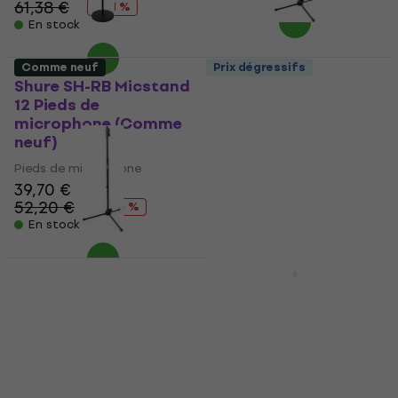
61,38 €
- 41 %
En stock
Comme neuf
Prix dégressifs
Shure SH-RB Micstand
Shure SH-Tripodstand
12 Pieds de
DX Pieds de
microphone (Comme
microphone (Comme
neuf)
neuf)
Pieds de microphone
Pieds de microphone
39,70 €
29,40 €
52,20 €
54,35 €
- 24 %
- 46 %
En stock
En stock
Shure SH-Tripodstand
Shure Broadcast 2
DX Pieds de
Support de
microphone (Comme
microphone de table
neuf)
Support de microphone de
Pieds de microphone
table
29,30 €
30,40 €
131 €