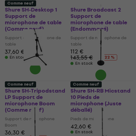
Comme neuf
Juste déballé
Shure SH-Desktop 1
Shure Broadcast 2
Support de
Support de
microphone de table
microphone de table
(Comme neuf)
(Endommagé)
Support de microphone de
Support de microphone de
table
table
112 €
37,60 €
143,55 €
En stock
- 22 %
En stock
Comme neuf
Comme neuf
Shure SH-Tripodstand
Shure SH-RB Micstand
LP Support de
10 Pieds de
microphone Boom
microphone (Juste
(Comme neuf)
déballé)
Support de microphone
Pieds de microphone
Boom
42,60 €
36,30 €
En stock