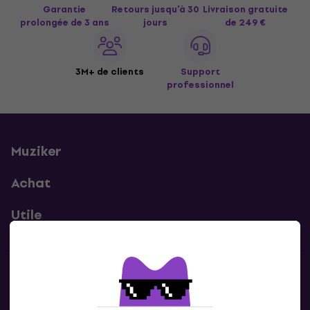
Garantie
Retours jusqu’à 30
Livraison gratuite
prolongée de 3 ans
jours
de 249 €
3M+ de clients
Support
professionnel
Muziker
Achat
Utile
Contacts