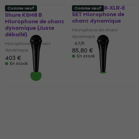
Shure PGA48-XLR-E
Comme neuf
Comme neuf
SET Microphone de
Shure KSM8 B
chant dynamique
Microphone de chant
dynamique (Juste
Microphone de chant
déballé)
dynamique
Microphone de chant
4,7
/5
85,80 €
dynamique
En stock
403 €
En stock
Shure PGA58-QTR
Shure PGA58-XLR
Microphone de chant
Microphone de chant
dynamique (Comme
dynamique (Comme
neuf)
neuf)
Microphone de chant
Microphone de chant
dynamique
dynamique