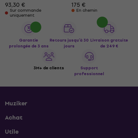
93,30 €
175 €
Sur commande
En chemin
uniquement
Garantie
Retours jusqu’à 30
Livraison gratuite
prolongée de 3 ans
jours
de 249 €
3M+ de clients
Support
professionnel
Muziker
Achat
Utile