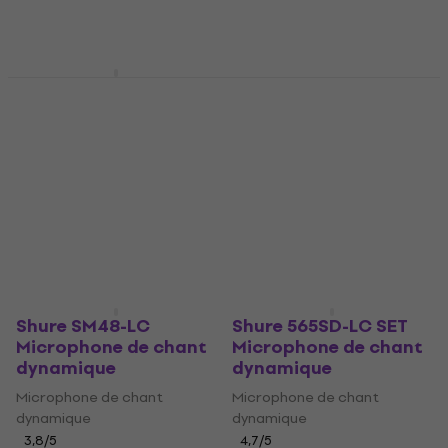
113 €
462 €
En stock
En stock
Shure 565SD-LC
Shure SM58 Quality
Microphone de chant
Bundle Microphone de
dynamique
chant dynamique
Microphone de chant
Microphone de chant
dynamique
dynamique
4,7
/5
4,8
/5
143 €
193 €
En chemin
En chemin
Shure SM48-LC
Shure 565SD-LC SET
Microphone de chant
Microphone de chant
dynamique
dynamique
Microphone de chant
Microphone de chant
dynamique
dynamique
3,8
/5
4,7
/5