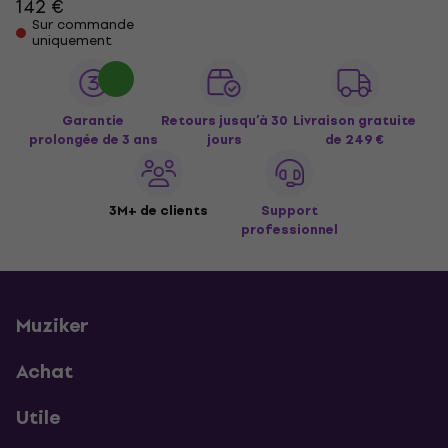
142 €
Sur commande
uniquement
Garantie
Retours jusqu’à 30
Livraison gratuite
prolongée de 3 ans
jours
de 249 €
3M+ de clients
Support
professionnel
Muziker
Achat
Utile