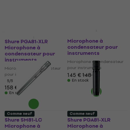
185 €
4,4
/5
En stock
422 €
En stock
Shure PGA98D-XLR
Comme neuf
Comme neuf
Microphone à
Shure PGA81-XLR
condensateur pour
Microphone à
instruments
condensateur pour
instruments
Microphone à condensateur
pour instruments
Microphone à condensateur
145 €
148 €
pour instruments
En stock
5
/5
158 €
163 €
En stock
Comme neuf
Comme neuf
Shure SM81-LC
Shure PGA81-XLR
Microphone à
Microphone à