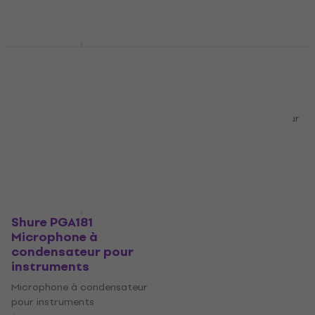
En stock chez le
Sur commande
fournisseur
uniquement
Shure BETA181/C
Shure BETA98AMP/C-
Microphone à
3PK Microphone à
condensateur pour
condensateur pour
instruments
instruments
Microphone à condensateur
Microphone à condensateur
pour instruments
pour instruments
577 €
599 €
951 €
En stock chez le
Sur commande
fournisseur
uniquement
Shure PGA181
Microphone à
condensateur pour
instruments
Microphone à condensateur
pour instruments