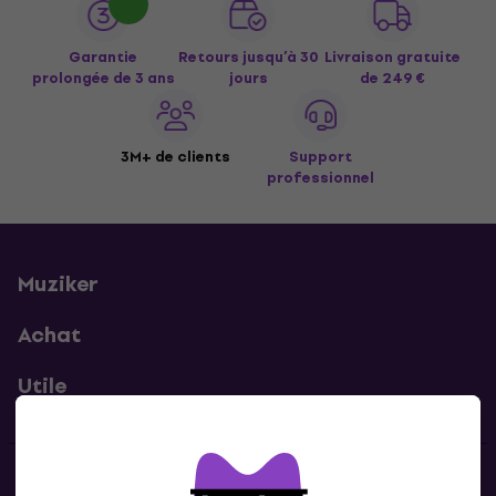
Garantie
Retours jusqu’à 30
Livraison gratuite
prolongée de 3 ans
jours
de 249 €
3M+ de clients
Support
professionnel
Muziker
Achat
Utile
Contacts