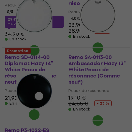
résonance
Peaux de résonance
5
/5
Peaux de résonance
4,8
/5
29 €
avec le code
23,90 €
MUZMUZ-15
28,90 €
- 17 %
34,90 €
En stock
En stock
Promotion
Remo SD-0114-00
Remo SA-0113-00
Diplomat Hazy 14"
Ambassador Hazy 13"
White Peaux de
White Peaux de
résonance (Comme
résonance (Comme
neuf)
neuf)
Peaux de résonance
Peaux de résonance
19,10 €
21,90 €
22,67 €
24,65 €
En stock
- 23 %
En stock
Remo P3-1022-ES