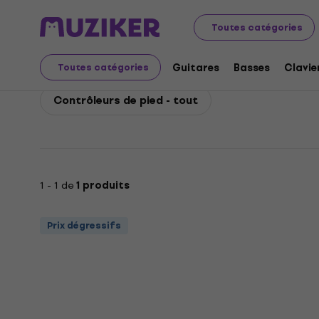
Orange
Guitares
Amplis guitares
Pédaliers pour am
Toutes catégories
Orange Contrôleurs de
Guitares
Basses
Clavie
Toutes catégories
Contrôleurs de pied - tout
1 - 1 de
1 produits
Prix dégressifs