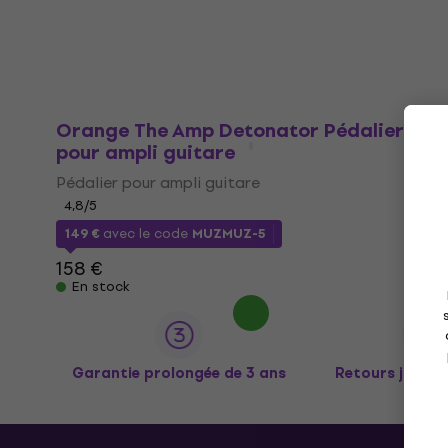
Orange The Amp Detonator Pédalier
pour ampli guitare
Pédalier pour ampli guitare
4,8
/5
149 €
avec le code
MUZMUZ-5
158 €
En stock
Garantie prolongée de 3 ans
Retours jusqu’