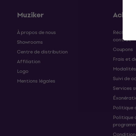
Muziker
Achat
À propos de nous
Réclamati
contrat
Showrooms
Coupons
Centre de distribution
Frais et d
Affiliation
Modalités
Logo
Suivi de co
Mentions légales
Services 
Éxonérati
Politique 
Politique 
programme
Condition