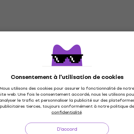
Consentement à l'utilisation de cookies
Nous utilisons des cookies pour assurer la fonctionnalité de notr
site web. Une fois le consentement accordé, nous les utilisons pou
analyser le trafic et personnaliser la publicité sur des plateforme
publicitaires tierces, toujours conformément à notre politique d
à 30 jours
Livraison gratuite
de 249 €
3M+ 
confidentialité
.
D'accord