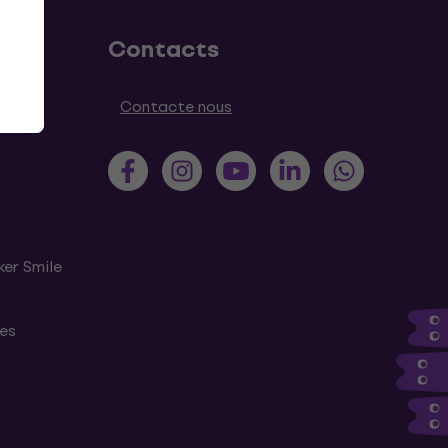
Contacts
Contacte nous
ker Smile
tes