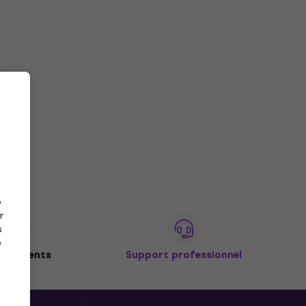
e
r
s
e
de clients
Support professionnel