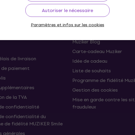
Autoriser le nécessaire
Utile
Paramètres et infos sur les cookies
ons et rétractations du
FAQ - Foire Aux Questions
Muziker Blog
Carte-cadeau Muziker
élais de livraison
Idée de cadeau
 de paiement
Liste de souhaits
lis
Programme de fidélité Muzi
supplémentaires
Gestion des cookies
on de la TVA
Mise en garde contre les si
de confidentialité
frauduleux
de confidentialité du
 de fidélité MUZIKER Smile
s générales