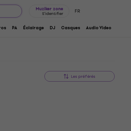
Idée de cadeau
FAQ
Muziker Blog
Muziker zone
FR
S'identifier
ros
PA
Éclairage
DJ
Casques
Audio Video
Acces
Les préférés