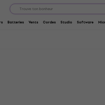
plis guitares
Orange Contrôleurs de pied
 pied
rs
Batteries
Vents
Cordes
Studio
Software
Mic