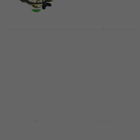
Meinl THH 1 Gold 5"
Meinl TMT2 Black
Tambourin montable
Tambourin montable
Tambourin montable
Tambourin montable
5
/5
4,9
/5
52 €
52,70 €
49 €
49,80 €
En stock chez le
En stock chez le
fournisseur
fournisseur
Meinl TMT 2 Red
Meinl HTMT2WH
Tambourin montable
Headliner Series
Mountable ABS White