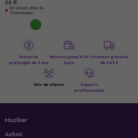
66 €
En stock chez le
fournisseur
Garantie
Retours jusqu’à 30
Livraison gratuite
prolongée de 3 ans
jours
de 249 €
3M+ de clients
Support
professionnel
Muziker
Achat