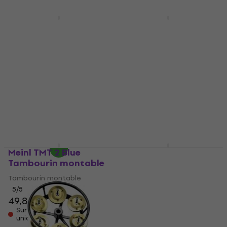
Meinl TMT 2 Black
Meinl HTMT2R
Gold Tambourin
Headliner Series
montable
Mountable ABS Red
Tambourin montable
Tambourin montable
Tambourin montable
4,9
/5
77 €
4,9
/5
36 €
Sur commande
uniquement
En stock chez le
fournisseur
Meinl TMT 2 Blue
Meinl TMT 2 White
Tambourin montable
Tambourin montable
Tambourin montable
Tambourin montable
5
/5
4,9
/5
49,80 €
66 €
Sur commande
Sur commande
uniquement
uniquement