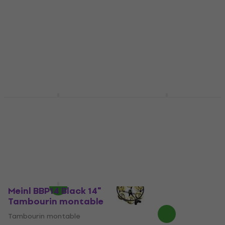
Tambourin montable
Tambourin montable
4,9
/5
49 €
49,70 €
Tambourin montable
En stock chez le
4,9
/5
fournisseur
36 €
36,50 €
En stock chez le
fournisseur
Meinl HTHHBG Black
Meinl THH 1 Silver 5"
Tambourin montable
Tambourin montable
Tambourin montable
Tambourin montable
5
/5
5
/5
42 €
45 €
En stock chez le
En stock chez le
fournisseur
fournisseur
Meinl BBP14 Black 14"
Tambourin montable
Tambourin montable