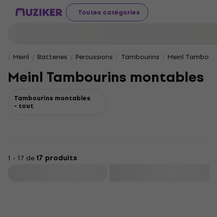
Toutes catégories
Meinl
Batteries
Percussions
Tambourins
Meinl Tambour
Meinl Tambourins montables
Tambourins montables
- tout
1 - 17 de
17 produits
Filtrer