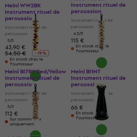
Instrument rituel de
Meinl WW2BK
percussion
Instrument rituel de
percussion
Instrument rituel de
percussion
Instrument rituel de
percussion
4,5
/5
115 €
5
/5
43,90 €
En stock chez le
fournisseur
54,50 €
- 19 %
En stock chez le
fournisseur
Meinl BI7RY Red/Yellow
Meinl BI1NT
Instrument rituel de
Instrument rituel de
percussion
percussion
Instrument rituel de
Instrument rituel de
percussion
percussion
66 €
5
/5
112 €
En stock chez le
fournisseur
Sur commande
uniquement