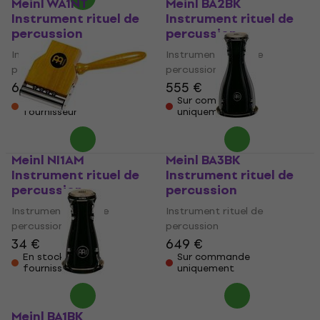
Meinl WA1NT
Meinl BA2BK
Instrument rituel de
Instrument rituel de
percussion
percussion
Instrument rituel de
Instrument rituel de
percussion
percussion
68,70 €
555 €
En stock chez le
Sur commande
fournisseur
uniquement
Meinl NI1AM
Meinl BA3BK
Instrument rituel de
Instrument rituel de
percussion
percussion
Instrument rituel de
Instrument rituel de
percussion
percussion
34 €
649 €
En stock chez le
Sur commande
fournisseur
uniquement
Meinl BA1BK