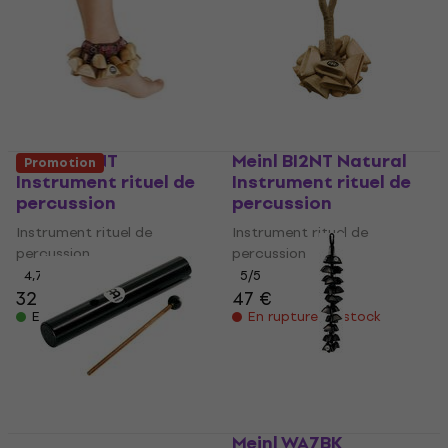
Meinl FR1NT
Meinl BI2NT Natural
Promotion
Instrument rituel de
Instrument rituel de
percussion
percussion
Instrument rituel de
Instrument rituel de
percussion
percussion
4,7
/5
5
/5
32 €
47 €
En stock
En rupture de stock
Meinl WA7BK