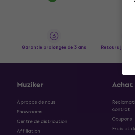
Garantie prolongée de 3 ans
Retours jusqu’
Muziker
Achat
À propos de nous
Réclamati
contrat
Showrooms
Coupons
Centre de distribution
Frais et d
Affiliation