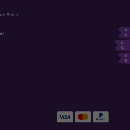
ker Smile
tes