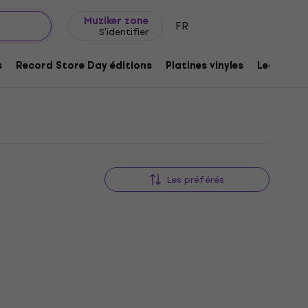
Idée de cadeau
FAQ
Muziker Blog
Muziker zone
FR
S'identifier
s
Record Store Day éditions
Platines vinyles
Lecteurs 
Les préférés