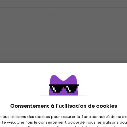
Mark Forster - Liebe S/W (2 CD)
CD musique
8,50 €
avec le code
MUZMUZ-35
13,90 €
En stock
Mark Forster - Liebe (CD)
CD musique
9,29 €
En stock chez le fournisseur
Consentement à l'utilisation de cookies
Nous utilisons des cookies pour assurer la fonctionnalité de notr
site web. Une fois le consentement accordé, nous les utilisons pou