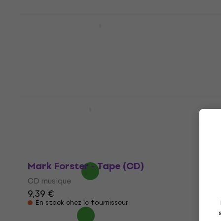
Mark Forster - Musketiere (CD)
CD musique
11,14 €
avec le code
MUZMUZ-25
14,90 €
En stock
Mark Forster - Karton (CD)
CD musique
6,76 €
avec le code
MUZMUZ-35
10,90 €
En stock
Mark Forster - Tape (CD)
CD musique
9,39 €
En stock chez le fournisseur