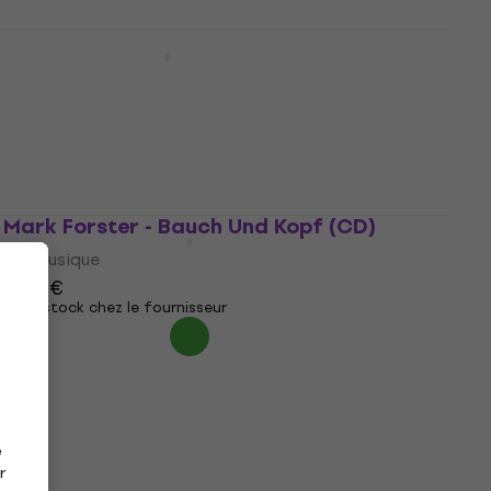
Mark Forster - Supervision (CD)
CD musique
10,30 €
avec le code
MUZMUZ-30
14,90 €
En stock
Mark Forster - Bauch Und Kopf (CD)
CD musique
9,29 €
En stock chez le fournisseur
e
r