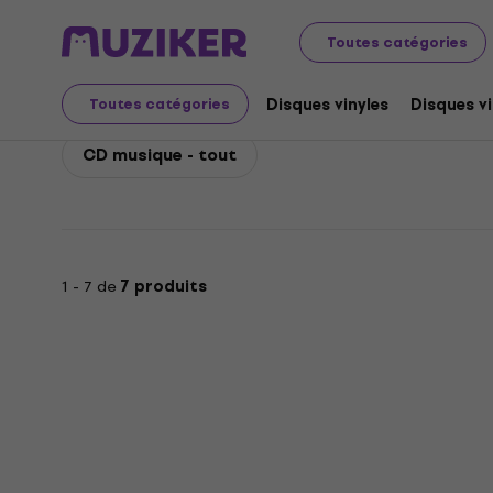
Mark Forster
Mark Forster CD musique
Toutes catégories
Mark Forster CD musiq
Disques vinyles
Disques vi
Toutes catégories
CD musique - tout
1 - 7 de
7 produits