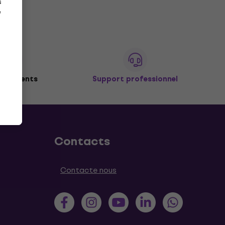
s
e
de clients
Support professionnel
Contacts
Contacte nous