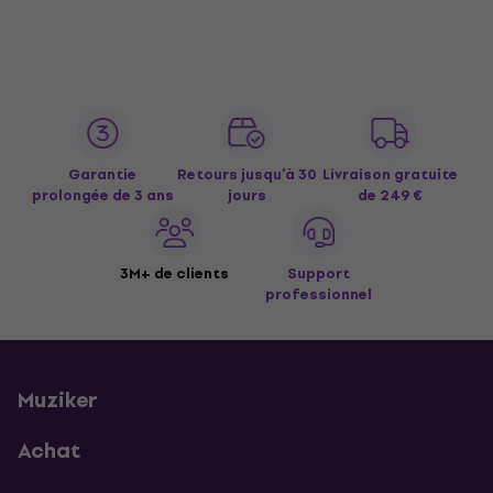
Garantie
Retours jusqu’à 30
Livraison gratuite
prolongée de 3 ans
jours
de 249 €
3M+ de clients
Support
professionnel
Muziker
Achat