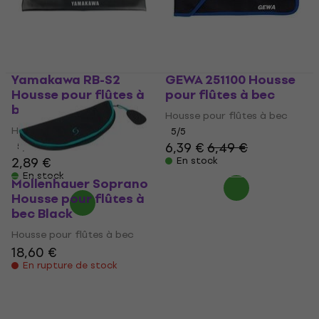
Yamakawa RB-S2
GEWA 251100 Housse
Housse pour flûtes à
pour flûtes à bec
bec
Housse pour flûtes à bec
Housse pour flûtes à bec
5
/5
6,39 €
6,49 €
5
/5
2,89 €
En stock
En stock
Mollenhauer Soprano
Housse pour flûtes à
bec Black
Housse pour flûtes à bec
18,60 €
En rupture de stock