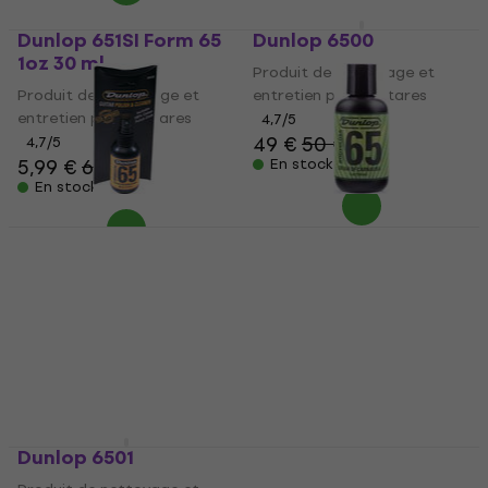
Dunlop 651SI Form 65
Dunlop 6500
1oz 30 ml
Produit de nettoyage et
Produit de nettoyage et
entretien pour guitares
entretien pour guitares
4,7
/5
49 €
50 €
4,7
/5
5,99 €
6,09 €
En stock
En stock
Dunlop 654C
Dunlop 6574
Produit de nettoyage et
Produit de nettoyage et
entretien pour guitares
entretien pour guitares
4,7
/5
4,7
/5
11,20 €
10,90 €
11,30 €
En stock
En stock
Dunlop 6501
Dunlop Pure Formula
65 Coconut Oil 118 ml