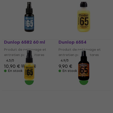
Dunlop 6582 60 ml
Dunlop 6554
Produit de nettoyage et
Produit de nettoyage et
entretien pour guitares
entretien pour guitares
4,5
/5
4,9
/5
10,90 €
11,30 €
9,90 €
En stock
En stock
Dunlop 6551SI Lemon
Dunlop 654
Oil 1oz 30 ml
Produit de nettoyage et
Produit de nettoyage et
entretien pour guitares
entretien pour guitares
4,8
/5