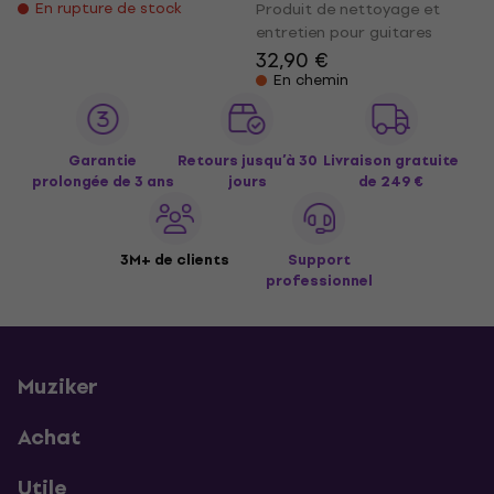
En rupture de stock
Produit de nettoyage et
entretien pour guitares
32,90 €
En chemin
Garantie
Retours jusqu’à 30
Livraison gratuite
prolongée de 3 ans
jours
de 249 €
3M+ de clients
Support
professionnel
Muziker
Achat
Utile