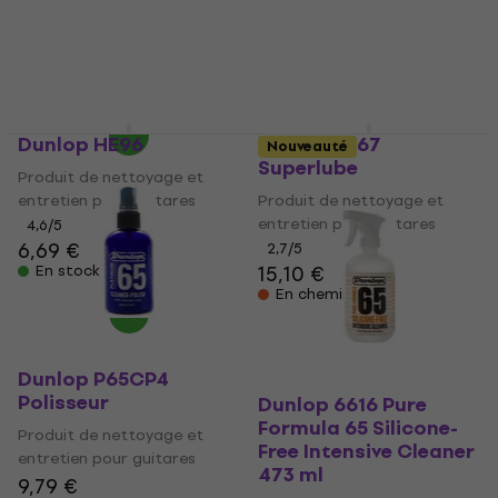
entretien pour guitares
entretien pour guitares
21,90 €
4,9
/5
11,61 €
En stock
En stock
Dunlop HE96
Dunlop 6567
Nouveauté
Superlube
Produit de nettoyage et
entretien pour guitares
Produit de nettoyage et
entretien pour guitares
4,6
/5
6,69 €
2,7
/5
15,10 €
En stock
En chemin
Dunlop P65CP4
Polisseur
Dunlop 6616 Pure
Formula 65 Silicone-
Produit de nettoyage et
Free Intensive Cleaner
entretien pour guitares
473 ml
9,79 €