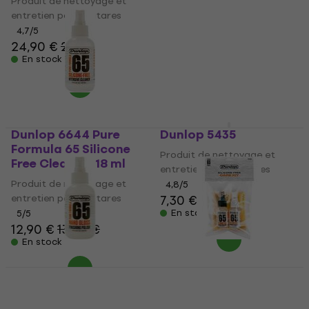
Produit de nettoyage et
entretien pour guitares
Produit de nettoyage et
entretien pour guitares
4,7
/5
24,90 €
26 €
5
/5
13,90 €
14,30 €
En stock
En stock
Dunlop 6644 Pure
Dunlop 5435
Formula 65 Silicone
Produit de nettoyage et
Free Cleaner 118 ml
entretien pour guitares
Produit de nettoyage et
4,8
/5
entretien pour guitares
7,30 €
En stock
5
/5
12,90 €
13,30 €
En stock
Dunlop Pure Formula
Dunlop GA60 Silicone
65 Nano Gloss 118 ml
Free Care Kit
Produit de nettoyage et
Produit de nettoyage et