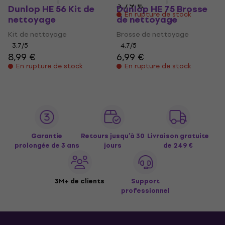
3,79 €
Dunlop HE 56 Kit de
Dunlop HE 75 Brosse
En rupture de stock
nettoyage
de nettoyage
Kit de nettoyage
Brosse de nettoyage
3,7
/5
4,7
/5
8,99 €
6,99 €
En rupture de stock
En rupture de stock
Garantie
Retours jusqu’à 30
Livraison gratuite
prolongée de 3 ans
jours
de 249 €
3M+ de clients
Support
professionnel