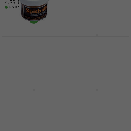
4,99 €
5,09 €
7,59 €
avec le code
En stock
MUZMUZ-5
7,99 €
En stock
Dunlop HE186
Dunlop HE 107 Kit de
Huile/Crème pour
nettoyage
instruments à vent
Kit de nettoyage
Huile/Crème pour
5
/5
instruments à vent
19,90 €
En rupture de stock
3,5
/5
9,90 €
En stock
Dunlop HE 108 Kit de
Dunlop HE72
nettoyage
Huile/Crème pour
instruments à vent
Kit de nettoyage
Huile/Crème pour
3,6
/5
35,60 €
instruments à vent
En rupture de stock
4,9
/5