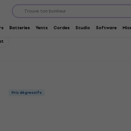
 guitares électriques
D'Addario Jeux de cordes de guitares élect
s de guitares électriques 
rs
Batteries
Vents
Cordes
Studio
Software
Mic
ut
Prix dégressifs