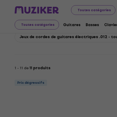
D'Addario
Guitares
Cordes de guitares
Cordes pour
Toutes catégories
D'Addario Jeux de corde
Guitares
Basses
Clavie
Toutes catégories
Jeux de cordes de guitares électriques .012 - to
1 - 11 de
11 produits
Prix dégressifs