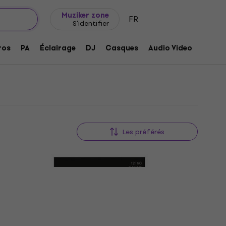
Idée de cadeau
FAQ
Muziker Blog
riques .012
Muziker zone
FR
S'identifier
.012
ros
PA
Éclairage
DJ
Casques
Audio Video
Acces
Les préférés