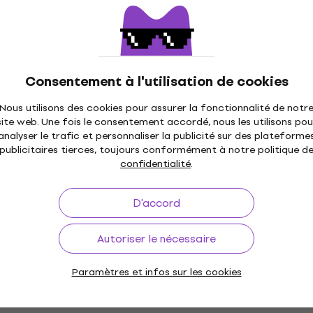
Consentement à l'utilisation de cookies
D'Addario EPN21 Cordes pour guitares
électriques
Nous utilisons des cookies pour assurer la fonctionnalité de notr
Cordes pour guitares électriques
site web. Une fois le consentement accordé, nous les utilisons pou
18 €
19 €
analyser le trafic et personnaliser la publicité sur des plateforme
publicitaires tierces, toujours conformément à notre politique d
En stock
confidentialité
.
D'Addario NYXL1260 SET Cordes pour
guitares électriques
D'accord
Cordes pour guitares électriques
Autoriser le nécessaire
4,8
/5
128 €
En stock
Paramètres et infos sur les cookies