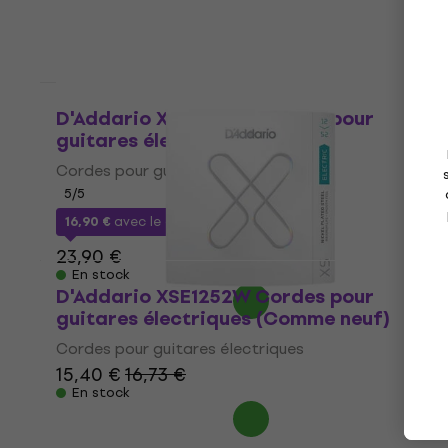
Comme neuf
D'Addario XSE1252W Cordes pour
guitares électriques
Cordes pour guitares électriques
5
/5
16,90 €
avec le code
MUZMUZ-25
23,90 €
En stock
D'Addario XSE1252W Cordes pour
guitares électriques (Comme neuf)
Cordes pour guitares électriques
15,40 €
16,73 €
En stock