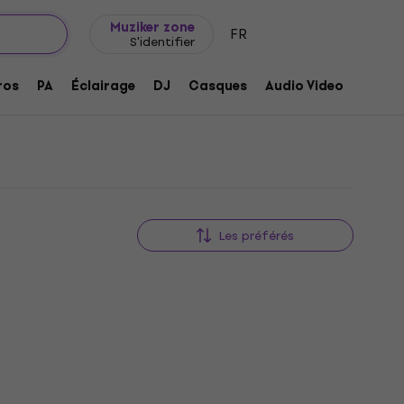
Idée de cadeau
FAQ
Muziker Blog
lectriques 035 ou moins
Muziker zone
FR
S'identifier
 035 ou moins
ros
PA
Éclairage
DJ
Casques
Audio Video
Acces
Les préférés
Comme neuf