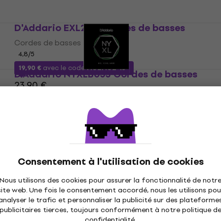
D'Addario EXL280 Cordes de basses
Cordes de basses
4,8
/5
19,90 €
avec le code
MUZMUZ-15
D'Addario NYXLB055 Cordes de basses
23,90 €
Cordes de basses
En stock
9,89 €
En rupture de stock
Consentement à l'utilisation de cookies
Nous utilisons des cookies pour assurer la fonctionnalité de notr
site web. Une fois le consentement accordé, nous les utilisons pou
analyser le trafic et personnaliser la publicité sur des plateforme
publicitaires tierces, toujours conformément à notre politique d
confidentialité
.