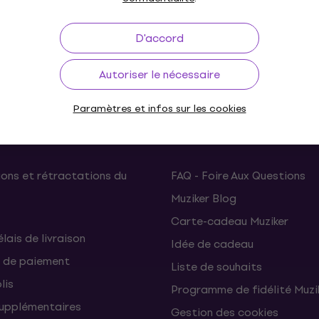
D'accord
à 30 jours
Livraison gratuite
de 249 €
3M+ 
Autoriser le nécessaire
Paramètres et infos sur les cookies
Utile
ons et rétractations du
FAQ - Foire Aux Questions
Muziker Blog
Carte-cadeau Muziker
élais de livraison
Idée de cadeau
 de paiement
Liste de souhaits
lis
Programme de fidélité Muzi
supplémentaires
Gestion des cookies