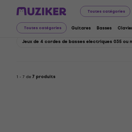
D'Addario
Basses
Cordes de basses
Jeux de 4 cord
Toutes catégories
D'Addario Jeux de 4 co
Guitares
Basses
Clavie
Toutes catégories
Jeux de 4 cordes de basses electriques 035 ou m
1 - 7 de
7 produits