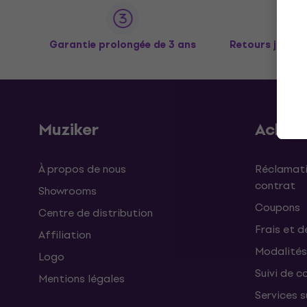
Garantie prolongée de 3 ans
Retours jusqu’
Muziker
Achat
À propos de nous
Réclamati
contrat
Showrooms
Coupons
Centre de distribution
Frais et d
Affiliation
Modalités
Logo
Suivi de co
Mentions légales
Services 