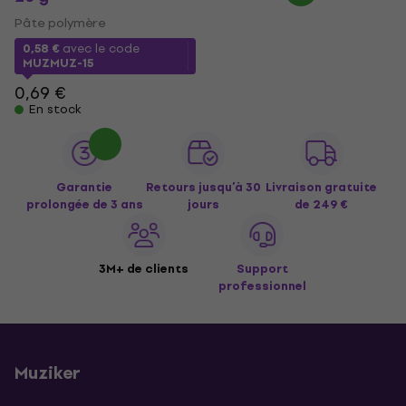
Pâte polymère
0,58 €
avec le code
MUZMUZ-15
0,69 €
En stock
Garantie
Retours jusqu’à 30
Livraison gratuite
prolongée de 3 ans
jours
de 249 €
3M+ de clients
Support
professionnel
Muziker