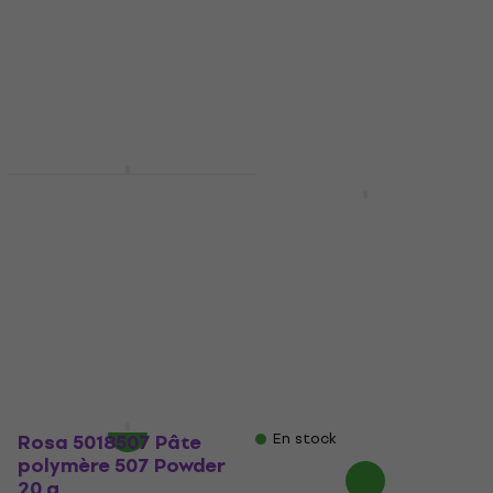
Cernit Polymer Clay
Kit Pâte polymère
Cernit Polymer Clay
Effects 12 x 25 g
Doll Collection Pâte
polymère Sun Tan 500
Pâte polymère
g
5
/5
Pâte polymère
12,19 €
avec le code
MUZMUZ-15
5
/5
14,72 €
avec le code
14,70 €
MUZMUZ-15
En stock
17,90 €
Rosa 5018507 Pâte
En stock
polymère 507 Powder
20 g