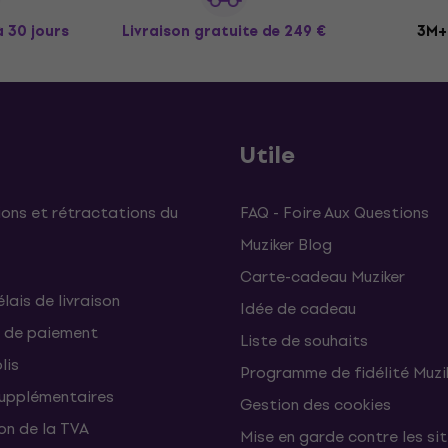
à 30 jours
Livraison gratuite
de 249 €
3M+ 
Utile
ons et rétractations du
FAQ - Foire Aux Questions
Muziker Blog
Carte-cadeau Muziker
élais de livraison
Idée de cadeau
 de paiement
Liste de souhaits
lis
Programme de fidélité Muzi
supplémentaires
Gestion des cookies
on de la TVA
Mise en garde contre les si