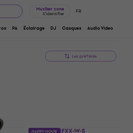
Idée de cadeau
FAQ
Muziker Blog
Muziker zone
FR
S'identifier
ros
PA
Éclairage
DJ
Casques
Audio Video
Acces
Les préférés
Neutrik NL2FXX-W-S
HAPPY HOUR