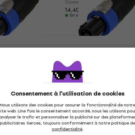
eakon
Connecteur Speakon
14,40 €
 code
MUZMUZ-10
En stock
T4FXX-BAG
Neutrik NLT4FXX-BAG
r Speakon (Comme
Connecteur Speakon (
neuf)
eakon
Connecteur Speakon
0 €
10,90 €
12,70 €
4FXX-W-S
Neutrik NL4MPR Connec
En stock
 Speakon
Speakon
Consentement à l'utilisation de cookies
eakon
Connecteur Speakon
4,7
/5
Nous utilisons des cookies pour assurer la fonctionnalité de notr
4,49 €
site web. Une fois le consentement accordé, nous les utilisons pou
2MP-SB Connecteur
Neutrik NL2MPXX-SB
En rupture de stock
analyser le trafic et personnaliser la publicité sur des plateforme
Connecteur Speakon
publicitaires tierces, toujours conformément à notre politique d
confidentialité
.
eakon
Connecteur Speakon