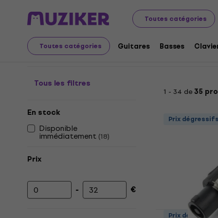
Instruments de musique
Accessoires
Câbles, fiches 
Toutes catégories
Connecteurs SPEAKON
Guitares
Basses
Clavie
Toutes catégories
Tous les filtres
1 - 34 de
35 pro
En stock
Prix dégressif
Disponible
immédiatement
(
18
)
Prix
-
€
Prix minimum
Prix maximum
Prix dégressif