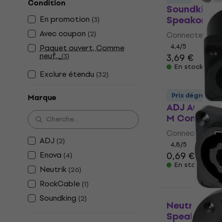
Condition
Soundking 
Speakon
En promotion
(
3
)
Avec coupon
(
2
)
Connecteur Sp
4,4
/5
Paquet ouvert, Comme
neuf...
(
3
)
3,69 €
En stock
Exclure étendu
(
32
)
Prix dégressif
Marque
ADJ AC-C-P
M Connecte
Connecteur Sp
ADJ
(
2
)
4,8
/5
Enova
0,69 €
(
4
)
En stock
Neutrik
(
26
)
RockCable
(
1
)
Soundking
(
2
)
Neutrik NL
Speakon