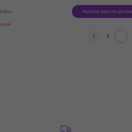
eakon
Montrer plus de produ
 stock
2
1