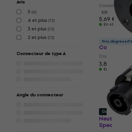
Avis
Connecteur Sp
5
(
6
)
5
/5
5,69 €
4 et plus
(
13
)
En stock
3 et plus
(
13
)
2 et plus
(
13
)
Neutrik N
Prix dégressif
Connecteur
Connecteur de type A
Connecteur Sp
3,88 €
En stock
Angle du connecteur
Comme neuf
Neutrik NL
Speakon