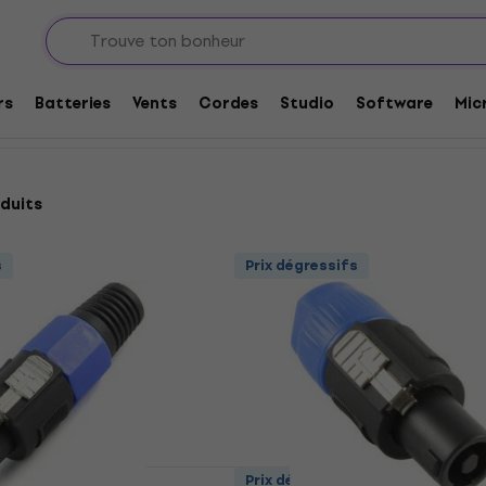
et adaptateurs
Connecteurs audio
Connecteurs SPEAKON
rs
Batteries
Vents
Cordes
Studio
Software
Mic
duits
s
Prix dégressifs
s
Prix dégressifs