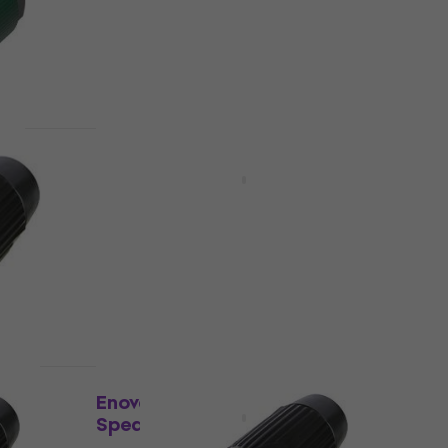
Connecteur Speakon
5
/5
6,59 €
En stock
Prix dégressifs
Enova PO23FP-IN Connecteur
Speakon
Connecteur Speakon
5
/5
5,99 €
En stock
Comme neuf
Enova SP24FN Connecteur
Speakon