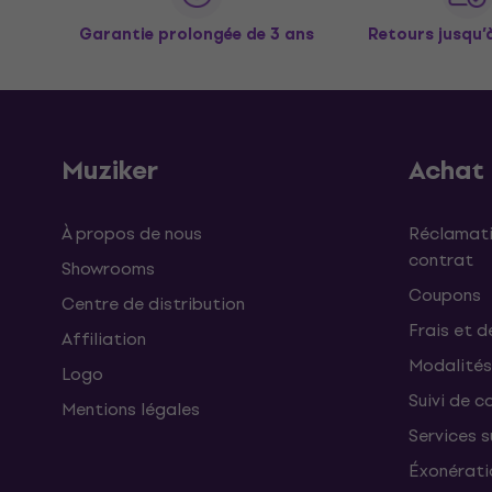
Garantie prolongée de 3 ans
Retours jusqu’
Muziker
Achat
À propos de nous
Réclamati
contrat
Showrooms
Coupons
Centre de distribution
Frais et d
Affiliation
Modalités
Logo
Suivi de co
Mentions légales
Services 
Éxonérati