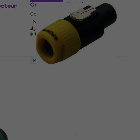
Connecteur Speakon
ecteur
Connecteur Speakon
5
/5
4,39 €
En stock
Prix dégressifs
ur
RockCable RCL 10004
Connecteur Speakon
Connecteur Speakon
4,8
/5
2,09 €
En stock
Prix dégressifs
ur
Enova PO23FP-OU Connecteur
Speakon