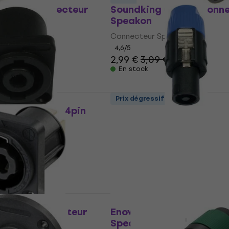
CB 103 Connecteur
Soundking CB 102 Conn
Speakon
eakon
Connecteur Speakon
4,6
/5
2,99 €
3,09 €
En stock
s
Prix dégressifs
S4M Speaker 4pin
ADJ AC-C-SP4 Connecte
ur Speakon
Speakon
eakon
Connecteur Speakon
4,7
/5
2,19 €
En stock
Prix dégressifs
4MPXX Connecteur
Enova SP24FP Connecte
Speakon