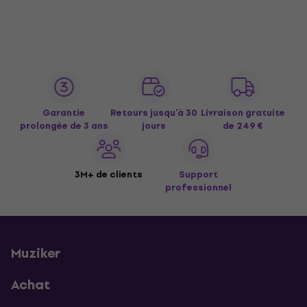
Garantie
Retours jusqu’à 30
Livraison gratuite
prolongée de 3 ans
jours
de 249 €
3M+ de clients
Support
professionnel
Muziker
Achat