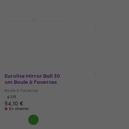
Boule à facettes
En stock
70 €
82,70 €
- 15 %
En stock
Eurolite Mirror Ball 40
cm Boule à facettes
Light4Me MB-30 Boule
à facettes
Boule à facettes
4,7
/5
Boule à facettes
106 €
112 €
26,30 €
En chemin
En chemin
Eurolite Mirror Ball 30
cm Boule à facettes
Boule à facettes
4,7
/5
54,10 €
En chemin