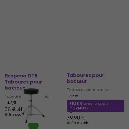
Bespeco SG40
Comme neuf
Tabouret pour
Bespeco DT5
batteur
Tabouret pour
batteur
Tabouret pour batteur
Tabouret pour batteur
3,5
/5
4,2
/5
75,18 €
avec le code
38 €
41,50 €
MUZMUZ-5
En stock
79,90 €
En stock