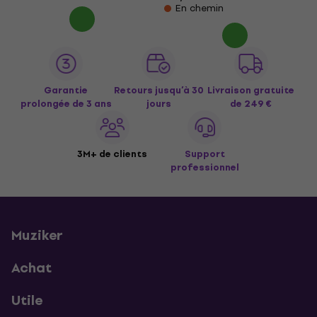
En chemin
Garantie
Retours jusqu’à 30
Livraison gratuite
prolongée de 3 ans
jours
de 249 €
3M+ de clients
Support
professionnel
Muziker
Achat
Utile