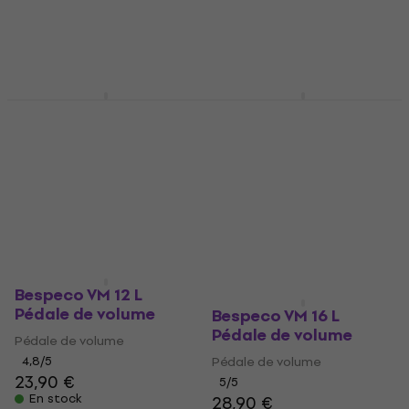
Bespeco VM 14 L
Bespeco VM 18 L
Prix dégressifs
Pédale de volume
Pédale de volume
Pédale de volume
Pédale de volume
4,3
/5
4,5
/5
31,10 €
28,90 €
En stock
En stock
Bespeco VM 12 L
Pédale de volume
Bespeco VM 16 L
Pédale de volume
Pédale de volume
4,8
/5
Pédale de volume
23,90 €
5
/5
En stock
28,90 €