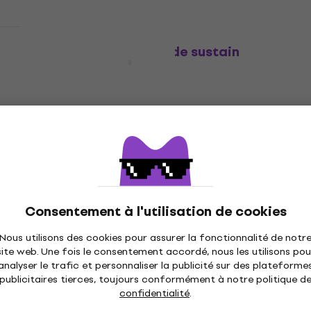
Bespeco VM 24 Pédale de sustain
Pédale de sustain
4,5
/5
17,60 €
18,60 €
En chemin
Consentement à l'utilisation de cookies
Nous utilisons des cookies pour assurer la fonctionnalité de notr
site web. Une fois le consentement accordé, nous les utilisons pou
analyser le trafic et personnaliser la publicité sur des plateforme
publicitaires tierces, toujours conformément à notre politique d
confidentialité
.