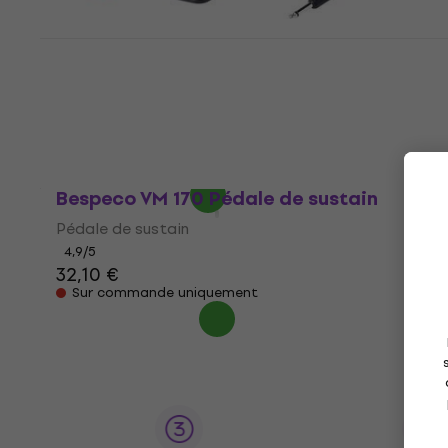
Bespeco NT13 Pédale de sustain
Pédale de sustain
5
/5
16,30 €
16,60 €
En stock
Bespeco VM 170 Pédale de sustain
Pédale de sustain
4,9
/5
32,10 €
Sur commande uniquement