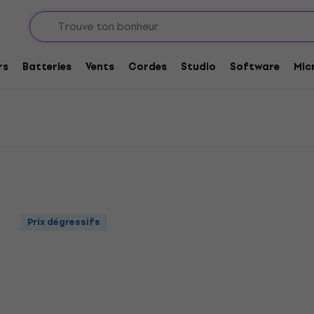
 pour claviers
Bespeco Pédales de sustain
stain
rs
Batteries
Vents
Cordes
Studio
Software
Mic
Prix dégressifs