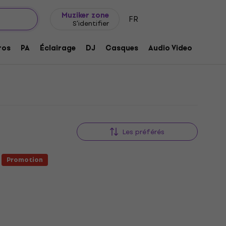
Idée de cadeau
FAQ
Muziker Blog
Muziker zone
FR
S'identifier
ros
PA
Éclairage
DJ
Casques
Audio Video
Acces
Les préférés
Promotion