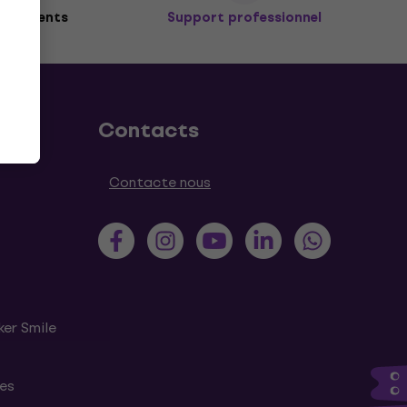
de clients
Support professionnel
Contacts
Contacte nous
ker Smile
tes