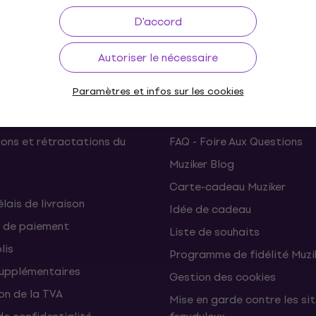
à 30 jours
Livraison gratuite
de 249 €
3M+ 
D'accord
Autoriser le nécessaire
Paramètres et infos sur les cookies
Utile
ons et rétractations du
FAQ - Foire Aux Questions
Muziker Blog
Carte-cadeau Muziker
élais de livraison
Idée de cadeau
 de paiement
Liste de souhaits
lis
Programme de fidélité Muzi
supplémentaires
Gestion des cookies
on de la TVA
Mise en garde contre les si