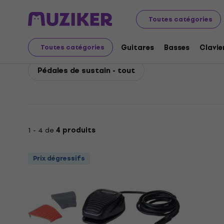
Bespeco
Claviers
Accessoires pour claviers
Pédales
Toutes catégories
Bespeco Pédales de su
Guitares
Basses
Clavie
Toutes catégories
Pédales de sustain - tout
1 - 4 de
4 produits
Prix dégressifs