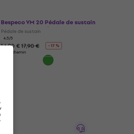
Bespeco VM 20 Pédale de sustain
Pédale de sustain
4,5
/5
14,90 €
17,90 €
- 17 %
En chemin
e
r
s
e