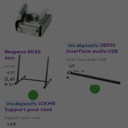
Bespeco BMUSB300
Prix dégressifs
Interface audio USB
Bespeco RK40
Accessoires rack
Interface audio USB
Accessoires rack
4
/5
41,70 €
4,7
/5
En stock
0,49 €
En stock
Bespeco BPRACKM8
Prix dégressifs
Support pour rack
Bespeco RK110
Accessoires rack
Support pour rack
4,5
/5
Accessoires rack