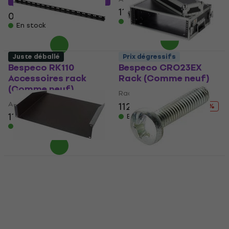
11,50 €
12,90 €
0,99 €
En stock
En stock
Juste déballé
Prix dégressifs
Bespeco RK110
Bespeco CRO23EX
Accessoires rack
Rack (Comme neuf)
(Comme neuf)
Rack
Accessoires rack
112 €
126,72 €
- 12 %
11,50 €
12,90 €
En stock
En stock
Bespeco PR2K
Bespeco RK25
Accessoires rack
Accessoires rack
(Juste déballé)
Accessoires rack
Accessoires rack
4,4
/5
0,29 €
36,40 €
38,80 €