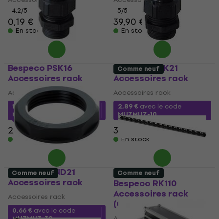
4,2
/5
5
/5
0,19 €
39,90 €
En stock
En stock
Bespeco PSK16
Bespeco PSK21
Comme neuf
Accessoires rack
Accessoires rack
Accessoires rack
Accessoires rack
1,59 €
avec le code
2,89 €
avec le code
MUZMUZ-30
MUZMUZ-10
2,39 €
3,39 €
En stock
En stock
Bespeco CND21
Comme neuf
Comme neuf
Accessoires rack
Bespeco RK110
Accessoires rack
Accessoires rack
(Comme neuf)
0,66 €
avec le code
Accessoires rack
MUZMUZ-30