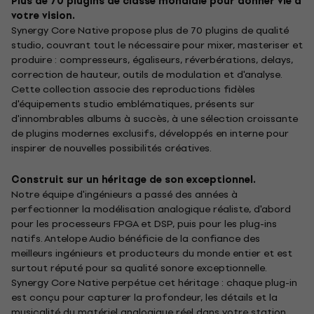
Plus de 70 plugins de classe mondiale pour donner vie à
votre vision.
Synergy Core Native propose plus de 70 plugins de qualité
studio, couvrant tout le nécessaire pour mixer, masteriser et
produire : compresseurs, égaliseurs, réverbérations, delays,
correction de hauteur, outils de modulation et d'analyse.
Cette collection associe des reproductions fidèles
d'équipements studio emblématiques, présents sur
d'innombrables albums à succès, à une sélection croissante
de plugins modernes exclusifs, développés en interne pour
inspirer de nouvelles possibilités créatives.
Construit sur un héritage de son exceptionnel.
Notre équipe d'ingénieurs a passé des années à
perfectionner la modélisation analogique réaliste, d'abord
pour les processeurs FPGA et DSP, puis pour les plug-ins
natifs. Antelope Audio bénéficie de la confiance des
meilleurs ingénieurs et producteurs du monde entier et est
surtout réputé pour sa qualité sonore exceptionnelle.
Synergy Core Native perpétue cet héritage : chaque plug-in
est conçu pour capturer la profondeur, les détails et la
musicalité du matériel analogique réel dans votre station