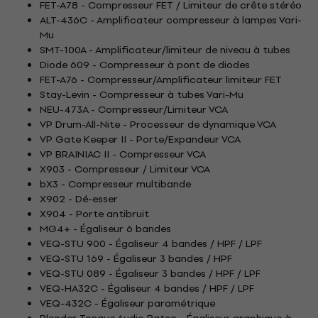
FET-A78 - Compresseur FET / Limiteur de crête stéréo
ALT-436C - Amplificateur compresseur à lampes Vari-
Mu
SMT-100A - Amplificateur/limiteur de niveau à tubes
Diode 609 - Compresseur à pont de diodes
FET-A76 - Compresseur/Amplificateur limiteur FET
Stay-Levin - Compresseur à tubes Vari-Mu
NEU-473A - Compresseur/Limiteur VCA
VP Drum-All-Nite - Processeur de dynamique VCA
VP Gate Keeper II - Porte/Expandeur VCA
VP BRAINIAC II - Compresseur VCA
X903 - Compresseur / Limiteur VCA
bX3 - Compresseur multibande
X902 - Dé-esser
X904 - Porte antibruit
MG4+ - Égaliseur 6 bandes
VEQ-STU 900 - Égaliseur 4 bandes / HPF / LPF
VEQ-STU 169 - Égaliseur 3 bandes / HPF
VEQ-STU 089 - Égaliseur 3 bandes / HPF / LPF
VEQ-HA32C - Égaliseur 4 bandes / HPF / LPF
VEQ-432C - Égaliseur paramétrique