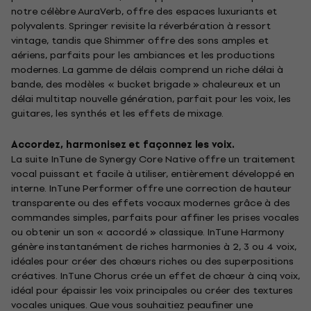
notre célèbre AuraVerb, offre des espaces luxuriants et
polyvalents. Springer revisite la réverbération à ressort
vintage, tandis que Shimmer offre des sons amples et
aériens, parfaits pour les ambiances et les productions
modernes. La gamme de délais comprend un riche délai à
bande, des modèles « bucket brigade » chaleureux et un
délai multitap nouvelle génération, parfait pour les voix, les
guitares, les synthés et les effets de mixage.
Accordez, harmonisez et façonnez les voix.
La suite InTune de Synergy Core Native offre un traitement
vocal puissant et facile à utiliser, entièrement développé en
interne. InTune Performer offre une correction de hauteur
transparente ou des effets vocaux modernes grâce à des
commandes simples, parfaits pour affiner les prises vocales
ou obtenir un son « accordé » classique. InTune Harmony
génère instantanément de riches harmonies à 2, 3 ou 4 voix,
idéales pour créer des chœurs riches ou des superpositions
créatives. InTune Chorus crée un effet de chœur à cinq voix,
idéal pour épaissir les voix principales ou créer des textures
vocales uniques. Que vous souhaitiez peaufiner une