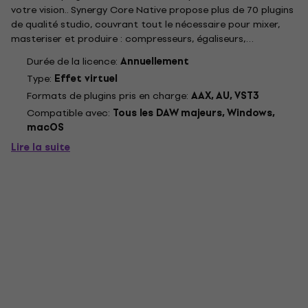
votre vision.. Synergy Core Native propose plus de 70 plugins
de qualité studio, couvrant tout le nécessaire pour mixer,
masteriser et produire : compresseurs, égaliseurs,
réverbérations, delays, correction de hauteur, outils de
Durée de la licence:
Annuellement
modulation et d'analyse. Cette collection associe des...
Type:
Effet virtuel
Formats de plugins pris en charge:
AAX, AU, VST3
Compatible avec:
Tous les DAW majeurs, Windows,
macOS
Lire la suite