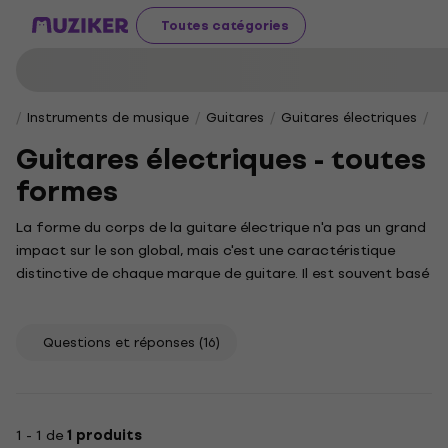
Toutes catégories
Instruments de musique
Guitares
Guitares électriques
Gu
Guitares électriques - toutes
formes
La forme du corps de la guitare électrique n'a pas un grand
impact sur le son global, mais c'est une caractéristique
distinctive de chaque marque de guitare. Il est souvent basé
sur des modèles légendaires, par exemple Fender
Stratocaster, Fender Telecaster, Gibson Les Paul ou Gibson
SG. La grande variété se trouve dans la catégorie Hard &
Questions et réponses
(16)
Heavy.
1 - 1 de
1 produits