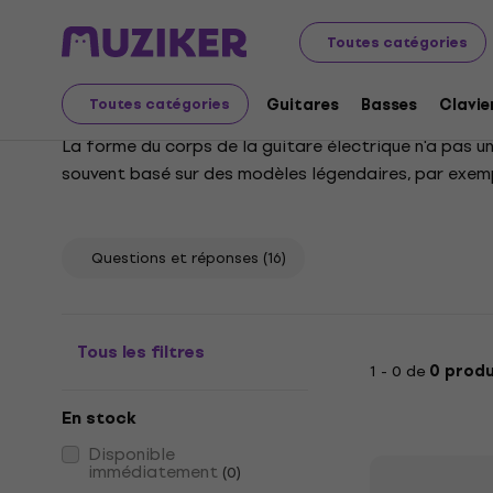
Instruments de musique
Guitares
Guitares électriqu
Toutes catégories
Guitares électriques -
Guitares
Basses
Clavie
Toutes catégories
La forme du corps de la guitare électrique n'a pas un
souvent basé sur des modèles légendaires, par exemp
catégorie Hard & Heavy.
Questions et réponses
(16)
Tous les filtres
1 - 0 de
0 produ
En stock
Disponible
immédiatement
(
0
)