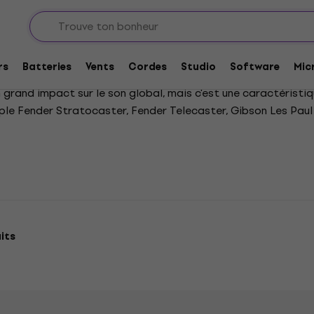
es
Guitares électriques - toutes formes
 toutes formes
rs
Batteries
Vents
Cordes
Studio
Software
Mic
 grand impact sur le son global, mais c'est une caractéristiq
le Fender Stratocaster, Fender Telecaster, Gibson Les Paul 
its