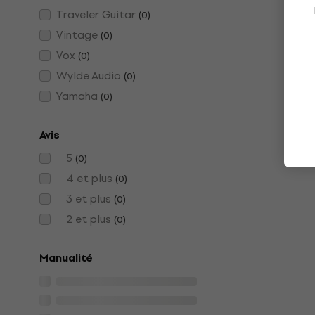
Traveler Guitar
(
0
)
Vintage
(
0
)
Vox
(
0
)
Wylde Audio
(
0
)
Yamaha
(
0
)
Avis
5
(
0
)
4 et plus
(
0
)
3 et plus
(
0
)
2 et plus
(
0
)
Manualité