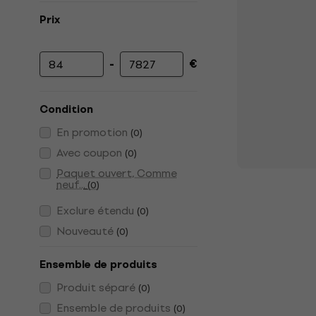
Prix
-
€
Prix minimum
Prix maximum
Condition
En promotion
(
0
)
Avec coupon
(
0
)
Paquet ouvert, Comme
neuf...
(
0
)
Exclure étendu
(
0
)
Nouveauté
(
0
)
Ensemble de produits
Produit séparé
(
0
)
Ensemble de produits
(
0
)