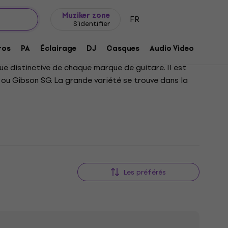
Idée de cadeau
FAQ
Muziker Blog
Muziker zone
FR
S'identifier
ros
PA
Éclairage
DJ
Casques
Audio Video
Acces
ue distinctive de chaque marque de guitare. Il est
ou Gibson SG. La grande variété se trouve dans la
Les préférés