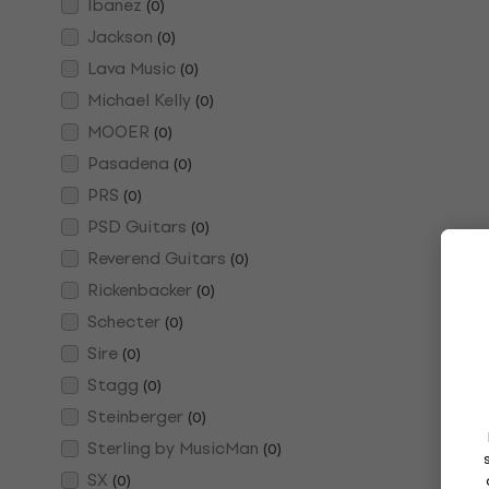
Ibanez
(
0
)
Jackson
(
0
)
Lava Music
(
0
)
Michael Kelly
(
0
)
MOOER
(
0
)
Pasadena
(
0
)
PRS
(
0
)
PSD Guitars
(
0
)
Reverend Guitars
(
0
)
Rickenbacker
(
0
)
Schecter
(
0
)
Sire
(
0
)
Stagg
(
0
)
Steinberger
(
0
)
Sterling by MusicMan
(
0
)
SX
(
0
)