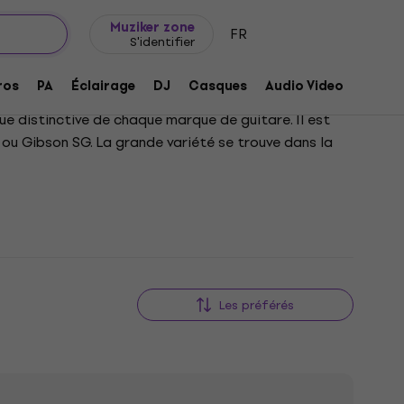
Idée de cadeau
FAQ
Muziker Blog
Muziker zone
FR
S'identifier
ros
PA
Éclairage
DJ
Casques
Audio Video
Acces
ue distinctive de chaque marque de guitare. Il est
ou Gibson SG. La grande variété se trouve dans la
Les préférés