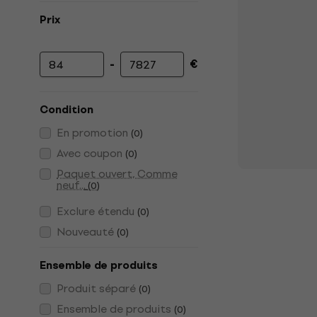
Prix
-
€
Prix minimum
Prix maximum
Condition
En promotion
(
0
)
Avec coupon
(
0
)
Paquet ouvert, Comme
neuf...
(
0
)
Exclure étendu
(
0
)
Nouveauté
(
0
)
Ensemble de produits
Produit séparé
(
0
)
Ensemble de produits
(
0
)