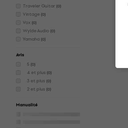
Traveler Guitar
(
0
)
Vintage
(
0
)
Vox
(
0
)
Wylde Audio
(
0
)
Yamaha
(
0
)
Avis
5
(
0
)
4 et plus
(
0
)
3 et plus
(
0
)
2 et plus
(
0
)
Manualité