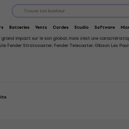
es
Guitares électriques - toutes formes
 toutes formes
rs
Batteries
Vents
Cordes
Studio
Software
Mic
 grand impact sur le son global, mais c'est une caractéristiq
le Fender Stratocaster, Fender Telecaster, Gibson Les Paul 
its