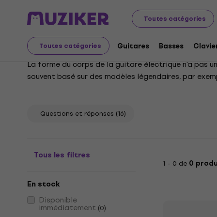
Instruments de musique
Guitares
Guitares électriqu
Toutes catégories
Guitares électriques -
Guitares
Basses
Clavie
Toutes catégories
La forme du corps de la guitare électrique n'a pas un
souvent basé sur des modèles légendaires, par exemp
catégorie Hard & Heavy.
Questions et réponses
(16)
Tous les filtres
1 - 0 de
0 produ
En stock
Disponible
immédiatement
(
0
)