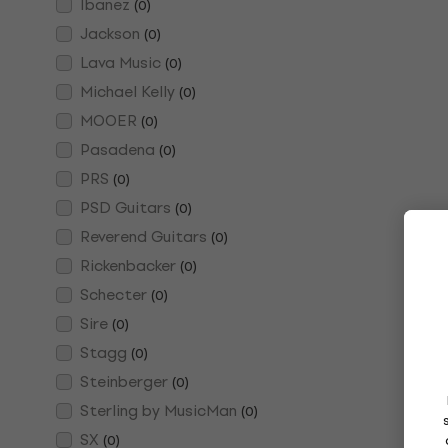
Ibanez
(
0
)
Jackson
(
0
)
Lava Music
(
0
)
Michael Kelly
(
0
)
MOOER
(
0
)
Pasadena
(
0
)
PRS
(
0
)
PSD Guitars
(
0
)
Reverend Guitars
(
0
)
Rickenbacker
(
0
)
Schecter
(
0
)
Sire
(
0
)
Stagg
(
0
)
Steinberger
(
0
)
Sterling by MusicMan
(
0
)
SX
(
0
)