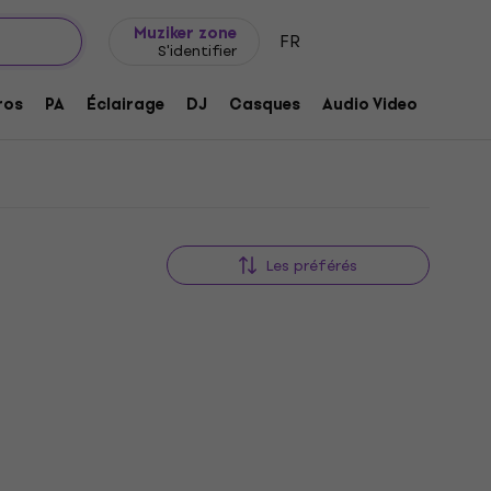
Idée de cadeau
FAQ
Muziker Blog
Muziker zone
FR
S'identifier
ros
PA
Éclairage
DJ
Casques
Audio Video
Acces
Les préférés