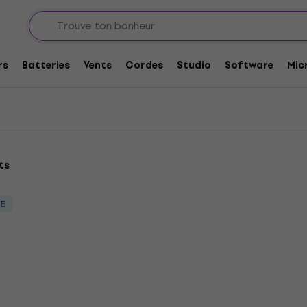
ectriques - Signature Series
Signature Series
rs
Batteries
Vents
Cordes
Studio
Software
Mic
ts
ÉE