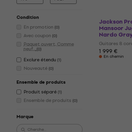
Prix minimum
Prix maximum
Condition
Jackson Pro
En promotion
Mansoor Ju
(
0
)
Nardo Gray
Avec coupon
(
0
)
Guitares 8 cor
Paquet ouvert, Comme
neuf...
(
0
)
1 999 €
En chemin
Exclure étendu
(
1
)
Nouveauté
(
0
)
Ensemble de produits
Produit séparé
(
1
)
Ensemble de produits
(
0
)
Marque