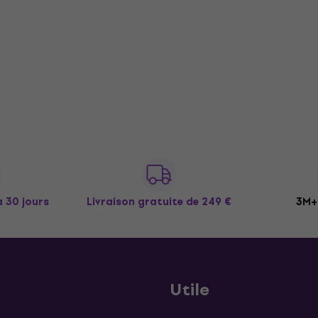
à 30 jours
Livraison gratuite
de 249 €
3M+ 
Utile