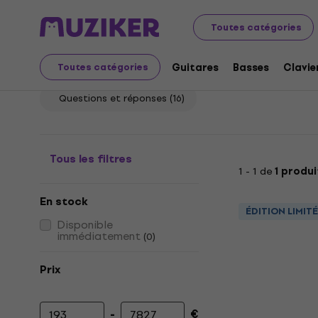
Instruments de musique
Signature Series
Guitares él
Toutes catégories
Guitares électriques - 
Guitares
Basses
Clavie
Toutes catégories
Questions et réponses
(16)
Tous les filtres
1 - 1 de
1 produi
En stock
ÉDITION LIMIT
Disponible
immédiatement
(
0
)
Prix
-
€